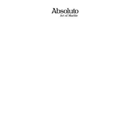
1
2
3
הבא
ם? מעצבים? בונים? משפצים?​
ת בקשתכם ונציג יחזור אליכם בשעות הפעילות!
טלפון: