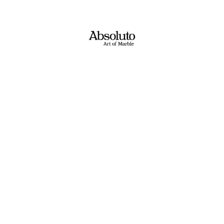
1
2
…
5
הבא
ם? מעצבים? בונים? משפצים?​
ת בקשתכם ונציג יחזור אליכם בשעות הפעילות!
טלפון: