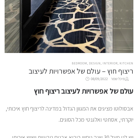
POSTED
BEDROOM
DESIGN
INTERIOR
KITCHEN
ריצוף חוץ – עולם של אפשרויות לעיצוב
IN
Posted
by
מיכל שמר
08/09/2022
on
עולם של אפשרויות לעיצוב ריצוף חוץ
אבסולוטו מציגים את המגוון הגדול במדינה לריצוף חוץ איכותי,
יוקרתי, אסתטי ואלגנטי מכל הסוגים.
יש לנו מעל 30 שנה ניסיון ביבוא אבנים טבעיות ושיש איכותי