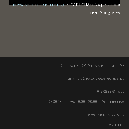
אתר זה מוגן על ידי reCAPTCHA ו
מדיניות הפרטיות
ו-
תנאי השירות
של Google חלים.
אולם תצוגה : דיזיין סנטר, הלח"י 2 בני ברק קומה 2​
מגרש לוגיסטי: שמעיה ואבטליון 2 פתח תקווה
טלפון: 0777299873​
שעות פתיחה: א'-ה' 20:00 – 10:00​​ שישי- 09:30-13:00
מדיניות פרטיות ותנאי שימוש
הצהרת נגישות