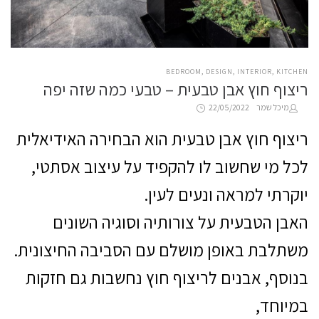
POSTED
BEDROOM
DESIGN
INTERIOR
KITCHEN
ריצוף חוץ אבן טבעית – טבעי כמה שזה יפה
IN
Posted
by
מיכל שמר
22/05/2022
on
ריצוף חוץ אבן טבעית הוא הבחירה האידיאלית
לכל מי שחשוב לו להקפיד על עיצוב אסתטי,
יוקרתי למראה ונעים לעין.
האבן הטבעית על צורותיה וסוגיה השונים
משתלבת באופן מושלם עם הסביבה החיצונית.
בנוסף, אבנים לריצוף חוץ נחשבות גם חזקות
במיוחד,