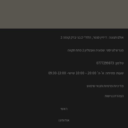
אולם תצוגה : דיזיין סנטר, הלח"י 2 בני ברק קומה 2​
מגרש לוגיסטי: שמעיה ואבטליון 2 פתח תקווה
טלפון: 0777299873​
שעות פתיחה: א'-ה' 20:00 – 10:00​​ שישי- 09:30-13:00
מדיניות פרטיות ותנאי שימוש
הצהרת נגישות
ראשי
אודותינו