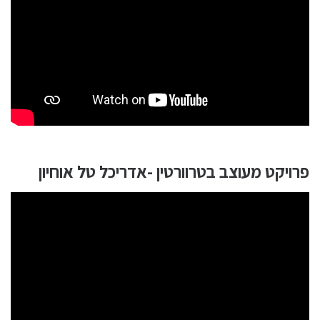
פרויקט מעוצב בטרוורטין -אדריכל טל אוחיון