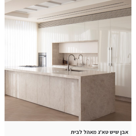
אבן שיש טא'ג מאהל לבית