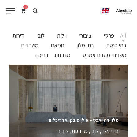
0
EN
All
פרטי
ציבורי
וילות
לובי
דירות
בתי כנסת
בתי מלון
חמאם
משרדים
משטחי מטבח אמבט
מדרגות
בריכה
מלון דה יאכט – אילן פיבקו אדריכלים
בתי מלון
,
לובי
,
מדרגות
,
ציבורי