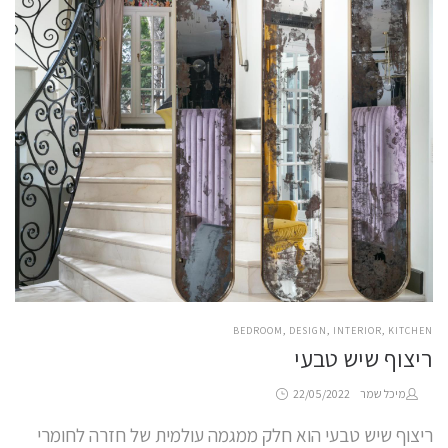
POSTED
BEDROOM
DESIGN
INTERIOR
KITCHEN
IN
ריצוף שיש טבעי
Posted
by
מיכל שמר
22/05/2022
on
ריצוף שיש טבעי הוא חלק ממגמה עולמית של חזרה לחומרי