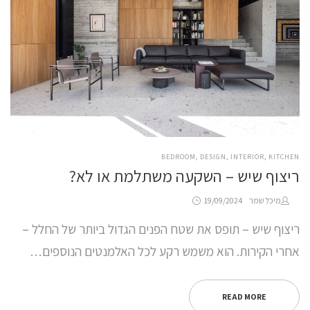
POSTED
BEDROOM
DESIGN
INTERIOR
KITCHEN
IN
ריצוף שיש – השקעה משתלמת או לא?
Posted
by
מיכל שמר
19/09/2024
on
ריצוף שיש – תופס את שטח הפנים הגדול ביותר של החלל –
אחרי הקירות. הוא משמש רקע לכל האלמנטים הנוספים…
READ MORE