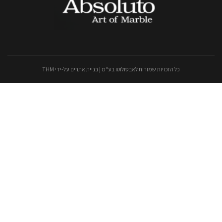
כל הזכויות שמורות לאבסולוטו בע"מ |
בניית אתרים
על-ידי THM