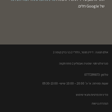
של Google חלים.
אולם תצוגה : דיזיין סנטר, הלח"י 2 בני ברק קומה 2​
מגרש לוגיסטי: שמעיה ואבטליון 2 פתח תקווה
טלפון: 0777299873​
שעות פתיחה: א'-ה' 20:00 – 10:00​​ שישי- 09:30-13:00
מדיניות פרטיות ותנאי שימוש
הצהרת נגישות