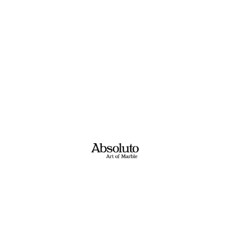
אבנים שאולי יעניינו אותך
אבסולוטו – גרפיטו
אקס וויט