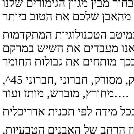
ור מבין מגוון הגימורים שלנו
במיטב הטכנולוגיות המתקדמות
אנו מעבדים את השיש במרקם
סוגי עיבודים: במבוק גס, במבוק דק, מסורק, חברוני ,חברוני 45^,
מחורץ, מוברש, מותז ועוד….
ן הרחב של האבנים הטבעיות,