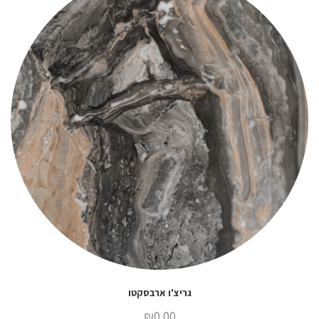
גריצ'ו ארבסקטו
₪
0.00