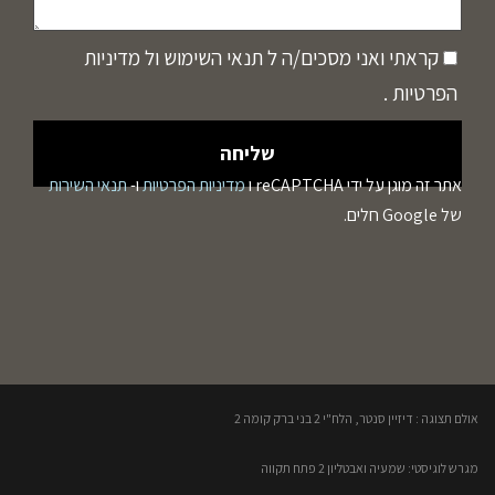
קראתי ואני מסכים/ה ל
תנאי השימוש
ול
מדיניות
הפרטיות
.
אתר זה מוגן על ידי reCAPTCHA ו
מדיניות הפרטיות
ו-
תנאי השירות
של Google חלים.
אולם תצוגה : דיזיין סנטר, הלח"י 2 בני ברק קומה 2​
מגרש לוגיסטי: שמעיה ואבטליון 2 פתח תקווה