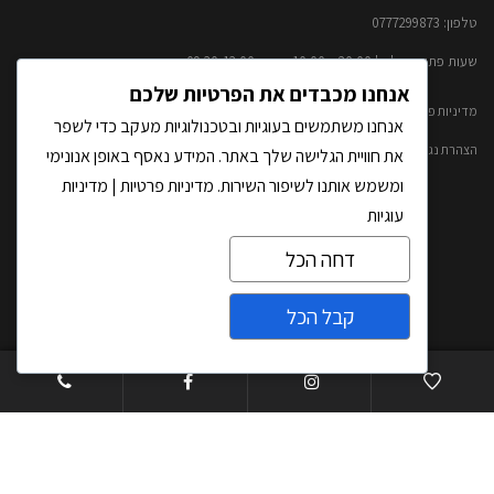
טלפון: 0777299873​
שעות פתיחה: א'-ה' 20:00 – 10:00​​ שישי- 09:30-13:00
אנחנו מכבדים את הפרטיות שלכם
מדיניות פרטיות ותנאי שימוש
אנחנו משתמשים בעוגיות ובטכנולוגיות מעקב כדי לשפר
הצהרת נגישות
את חוויית הגלישה שלך באתר. המידע נאסף באופן אנונימי
ומשמש אותנו לשיפור השירות.
מדיניות פרטיות
|
מדיניות
ראשי
עוגיות
אודותינו
דחה הכל
קטלוג אבנים טבעיות
קבל הכל
פרויקטים
צרו קשר
אדריכלים ומעצבי פנים
Open
ATO – פסיפס אבן טבעית
chaty
עבודות אומנות באבן