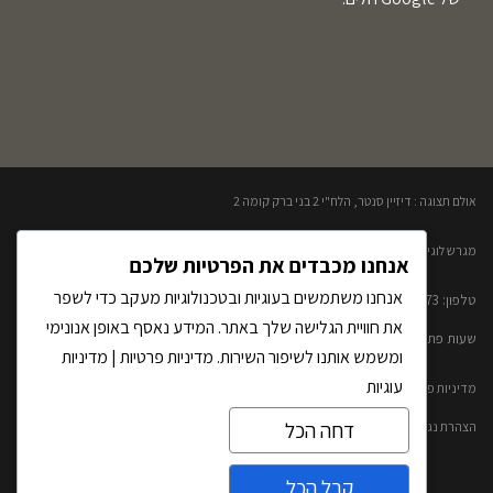
אולם תצוגה : דיזיין סנטר, הלח"י 2 בני ברק קומה 2​
מגרש לוגיסטי: שמעיה ואבטליון 2 פתח תקווה
אנחנו מכבדים את הפרטיות שלכם
אנחנו משתמשים בעוגיות ובטכנולוגיות מעקב כדי לשפר
טלפון: 0777299873​
את חוויית הגלישה שלך באתר. המידע נאסף באופן אנונימי
שעות פתיחה: א'-ה' 20:00 – 10:00​​ שישי- 09:30-13:00
ומשמש אותנו לשיפור השירות.
מדיניות פרטיות
|
מדיניות
עוגיות
מדיניות פרטיות ותנאי שימוש
דחה הכל
הצהרת נגישות
ראשי
קבל הכל