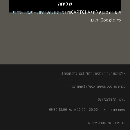
אתר זה מוגן על ידי reCAPTCHA ו
מדיניות הפרטיות
ו-
תנאי השירות
של Google חלים.
אולם תצוגה : דיזיין סנטר, הלח"י 2 בני ברק קומה 2​
מגרש לוגיסטי: שמעיה ואבטליון 2 פתח תקווה
טלפון: 0777299873​
שעות פתיחה: א'-ה' 20:00 – 10:00​​ שישי- 09:30-13:00
מדיניות פרטיות ותנאי שימוש