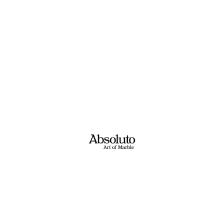
אבנים שאולי יעניינו אותך
אבסולוטו – גרפיטו
קוורציט טאג מאהל