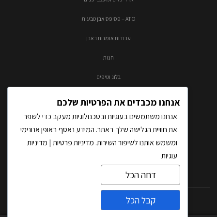
ATO – פסיפס אבן טבעית
עבודות אומנות באבן
חנות
בלוג וטיפים
צור קשר
אנחנו מכבדים את הפרטיות שלכם
אנחנו משתמשים בעוגיות ובטכנולוגיות מעקב כדי לשפר
את חוויית הגלישה שלך באתר. המידע נאסף באופן אנונימי
ומשמש אותנו לשיפור השירות.
מדיניות פרטיות
|
מדיניות
עוגיות
דחה הכל
קבל הכל
כל הזכויות שמורות לאבסולוטו בע"מ |
בניית אתרים
על-ידי THM
צרו קשר