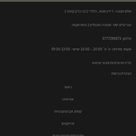
אולם תצוגה : דיזיין סנטר, הלח"י 2 בני ברק קומה 2​
מגרש לוגיסטי: שמעיה ואבטליון 2 פתח תקווה
טלפון: 0777299873​
שעות פתיחה: א'-ה' 20:00 – 10:00​​ שישי- 09:30-13:00
מדיניות פרטיות ותנאי שימוש
הצהרת נגישות
ראשי
אודותינו
קטלוג אבנים טבעיות
פרויקטים
אדריכלים ומעצבי פנים