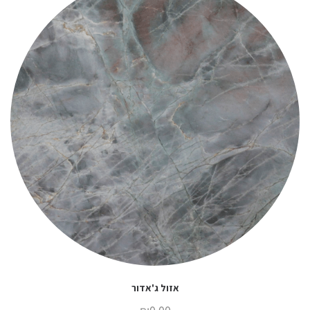
אזול ג'אדור