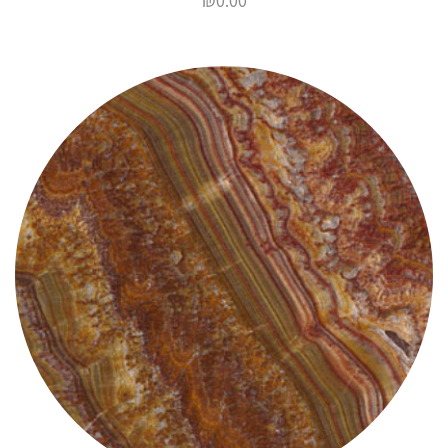
₪
0.00