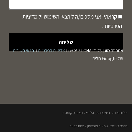
קראתי ואני מסכים/ה ל
תנאי השימוש
ול
מדיניות
הפרטיות
.
אתר זה מוגן על ידי reCAPTCHA ו
מדיניות הפרטיות
ו-
תנאי השירות
של Google חלים.
אולם תצוגה : דיזיין סנטר, הלח"י 2 בני ברק קומה 2​
מגרש לוגיסטי: שמעיה ואבטליון 2 פתח תקווה