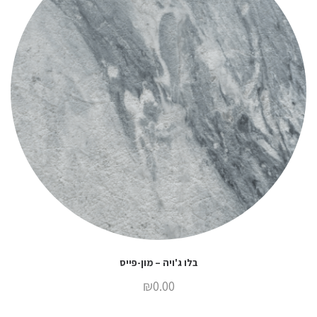
בלו ג'ויה – מון-פייס
₪
0.00