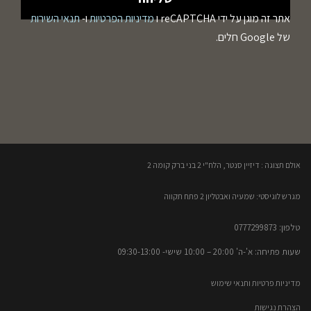
אתר זה מוגן על ידי reCAPTCHA ו
מדיניות הפרטיות
ו-
תנאי השירות
של Google חלים.
אולם תצוגה : דיזיין סנטר, הלח"י 2 בני ברק קומה 2​
מגרש לוגיסטי: שמעיה ואבטליון 2 פתח תקווה
טלפון: 0777299873​
שעות פתיחה: א'-ה' 20:00 – 10:00​​ שישי- 09:30-13:00
מדיניות פרטיות ותנאי שימוש
הצהרת נגישות