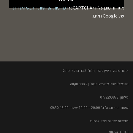
אתר זה מוגן על ידי reCAPTCHA ו
מדיניות הפרטיות
ו-
תנאי השירות
של Google חלים.
אולם תצוגה : דיזיין סנטר, הלח"י 2 בני ברק קומה 2​
מגרש לוגיסטי: שמעיה ואבטליון 2 פתח תקווה
טלפון: 0777299873​
שעות פתיחה: א'-ה' 20:00 – 10:00​​ שישי- 09:30-13:00
מדיניות פרטיות ותנאי שימוש
הצהרת נגישות