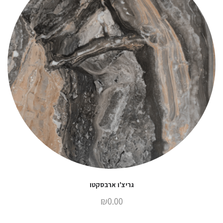
גריצ'ו ארבסקטו
₪
0.00