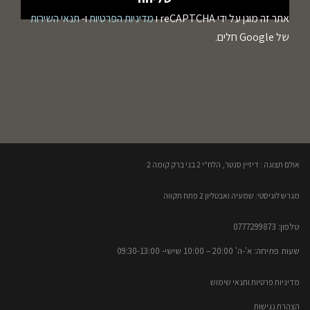
אתר זה מוגן על ידי reCAPTCHA ו
מדיניות הפרטיות
ו-
תנאי השירות
של Google חלים.
אולם תצוגה : דיזיין סנטר, הלח"י 2 בני ברק קומה 2​
מגרש לוגיסטי: שמעיה ואבטליון 2 פתח תקווה
טלפון: 0777299873​
שעות פתיחה: א'-ה' 20:00 – 10:00​​ שישי- 09:30-13:00
מדיניות פרטיות ותנאי שימוש
הצהרת נגישות