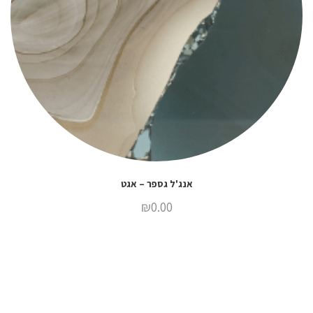
אנג'ל גספר – אגט
₪
0.00