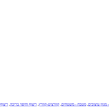
 מגוון עיצובים
,
מטבח - משטחים
,
קוורציט-קוורץ
,
ריצוף וחיפוי בריכה
,
ריצוף 