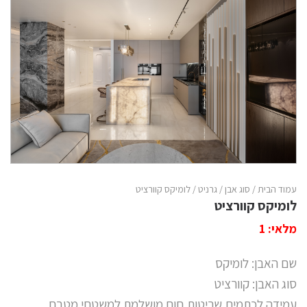
עמוד הבית
/
סוג אבן
/
גרניט
/ לומיקס קוורציט
לומיקס קוורציט
מלאי: 1
שם האבן: לומיקס
סוג האבן: קוורציט
עמידה לכתמים,שריטות,חום מושלמת למשטחי מטבח.