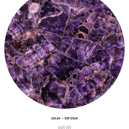
אמטיסט – אגאט
₪
0.00