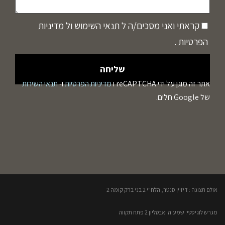
קראתי ואני מסכים/ה ל
תנאי השימוש
ול
מדיניות
הפרטיות
.
אתר זה מוגן על ידי reCAPTCHA ו
מדיניות הפרטיות
ו-
תנאי השירות
של Google חלים.
אולם תצוגה : דיזיין סנטר, הלח"י 2 בני ברק קומה 2​
מגרש לוגיסטי: שמעיה ואבטליון 2 פתח תקווה