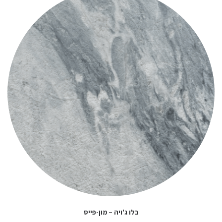
בלו ג'ויה – מון-פייס