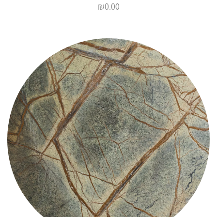
₪
0.00