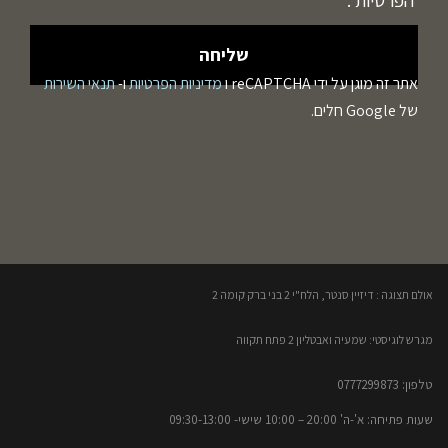
אתר זה מוגן על ידי reCAPTCHA ו
מדיניות הפרטיות
ו-
תנאי השירות
של Google חלים.
אולם תצוגה : דיזיין סנטר, הלח"י 2 בני ברק קומה 2​
מגרש לוגיסטי: שמעיה ואבטליון 2 פתח תקווה
טלפון: 0777299873​
שעות פתיחה: א'-ה' 20:00 – 10:00​​ שישי- 09:30-13:00