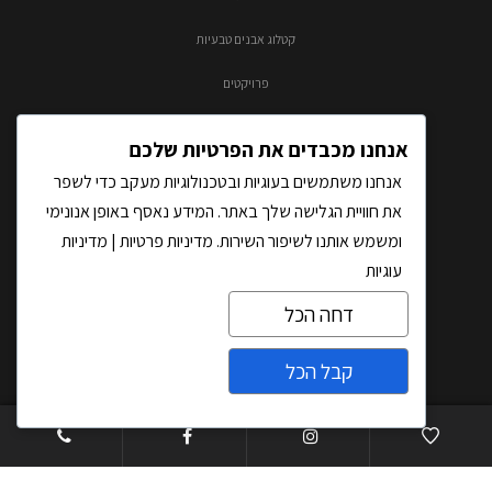
קטלוג אבנים טבעיות
פרויקטים
אדריכלים ומעצבי פנים
אנחנו מכבדים את הפרטיות שלכם
ATO – פסיפס אבן טבעית
אנחנו משתמשים בעוגיות ובטכנולוגיות מעקב כדי לשפר
את חוויית הגלישה שלך באתר. המידע נאסף באופן אנונימי
עבודות אומנות באבן
ומשמש אותנו לשיפור השירות.
מדיניות פרטיות
|
מדיניות
חנות
עוגיות
בלוג וטיפים
דחה הכל
צור קשר
קבל הכל
צרו קשר
Open
chaty