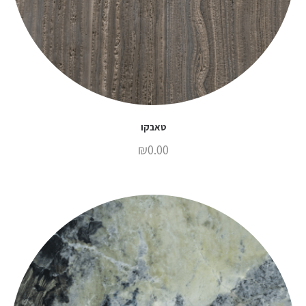
טאבקו
₪
0.00