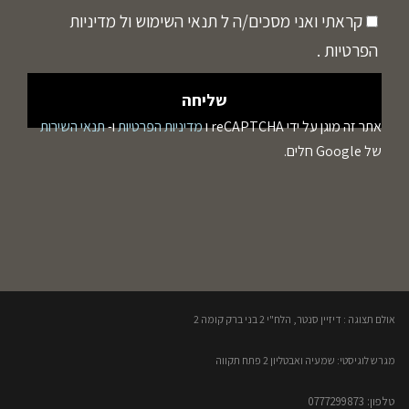
קראתי ואני מסכים/ה ל
תנאי השימוש
ול
מדיניות
הפרטיות
.
אתר זה מוגן על ידי reCAPTCHA ו
מדיניות הפרטיות
ו-
תנאי השירות
של Google חלים.
אולם תצוגה : דיזיין סנטר, הלח"י 2 בני ברק קומה 2​
מגרש לוגיסטי: שמעיה ואבטליון 2 פתח תקווה
טלפון: 0777299873​