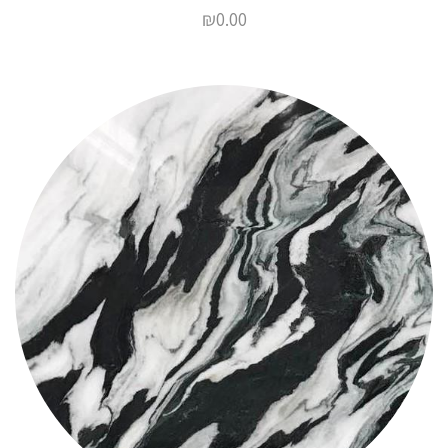
₪
0.00