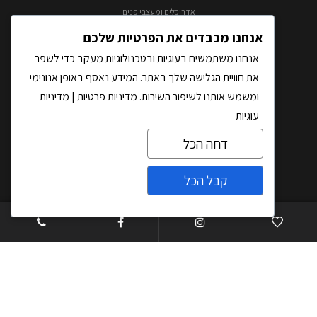
אדריכלים ומעצבי פנים
אנחנו מכבדים את הפרטיות שלכם
ATO – פסיפס אבן טבעית
אנחנו משתמשים בעוגיות ובטכנולוגיות מעקב כדי לשפר
עבודות אומנות באבן
את חוויית הגלישה שלך באתר. המידע נאסף באופן אנונימי
ומשמש אותנו לשיפור השירות.
מדיניות פרטיות
|
מדיניות
חנות
עוגיות
בלוג וטיפים
דחה הכל
צור קשר
קבל הכל
צרו קשר
Open
chaty
כל הזכויות שמורות לאבסולוטו בע"מ |
בניית אתרים
על-ידי THM