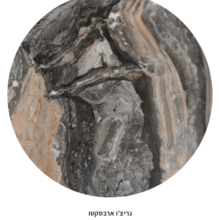
גריצ'ו ארבסקטו