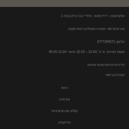
אולם תצוגה : דיזיין סנטר, הלח"י 2 בני ברק קומה 2​
מגרש לוגיסטי: שמעיה ואבטליון 2 פתח תקווה
טלפון: 0777299873​
שעות פתיחה: א'-ה' 20:00 – 10:00​​ שישי- 09:30-13:00
מדיניות פרטיות ותנאי שימוש
הצהרת נגישות
ראשי
אודותינו
קטלוג אבנים טבעיות
פרויקטים