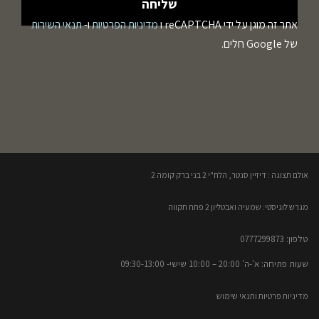
אתר זה מוגן על ידי reCAPTCHA ו
מדיניות הפרטיות
ו-
תנאי השירות
של Google חלים.
אולם תצוגה : דיזיין סנטר, הלח"י 2 בני ברק קומה 2​
מגרש לוגיסטי: שמעיה ואבטליון 2 פתח תקווה
טלפון: 0777299873​
שעות פתיחה: א'-ה' 20:00 – 10:00​​ שישי- 09:30-13:00
מדיניות פרטיות ותנאי שימוש