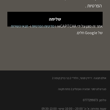
הפרטיות
.
אתר זה מוגן על ידי reCAPTCHA ו
מדיניות הפרטיות
ו-
תנאי השירות
של Google חלים.
אולם תצוגה : דיזיין סנטר, הלח"י 2 בני ברק קומה 2​
מגרש לוגיסטי: שמעיה ואבטליון 2 פתח תקווה
טלפון: 0777299873​
שעות פתיחה: א'-ה' 20:00 – 10:00​​ שישי- 09:30-13:00