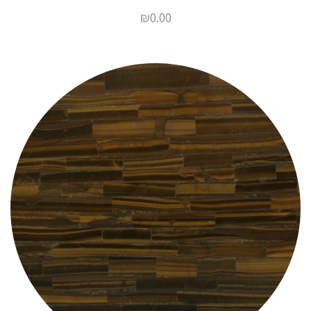
₪
0.00