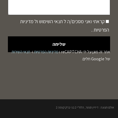
קראתי ואני מסכים/ה ל
תנאי השימוש
ול
מדיניות
הפרטיות
.
אתר זה מוגן על ידי reCAPTCHA ו
מדיניות הפרטיות
ו-
תנאי השירות
של Google חלים.
אולם תצוגה : דיזיין סנטר, הלח"י 2 בני ברק קומה 2​