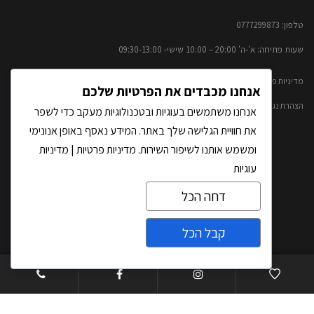
טלפון: 0777299873​
שעות פתיחה: א'-ה' 20:00 – 10:00​​ שישי- 09:30-13:00
מדיניות פרטיות ותנאי שימוש
אנחנו מכבדים את הפרטיות שלכם
הצהרת נגישות
אנחנו משתמשים בעוגיות ובטכנולוגיות מעקב כדי לשפר
את חוויית הגלישה שלך באתר. המידע נאסף באופן אנונימי
ראשי
ומשמש אותנו לשיפור השירות.
מדיניות פרטיות
|
מדיניות
אודותינו
עוגיות
קטלוג אבנים טבעיות
דחה הכל
פרויקטים
קבל הכל
אדריכלים ומעצבי פנים
צרו קשר
ATO – פסיפס אבן טבעית
Open
עבודות אומנות באבן
chaty