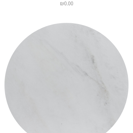
₪
0.00