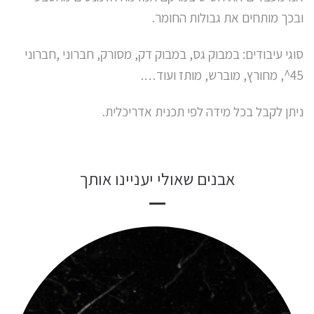
ובכך מותחים את גבולות החומר.
סוגי עיבודים: במבוק גס, במבוק דק, מסורק, חברוני ,חברוני
45^, מחורץ, מוברש, מותז ועוד….
ניתן לקבל בכל מידה לפי תכנית אדריכלית.
אבנים שאולי יעניינו אותך