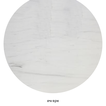
אקס וויט