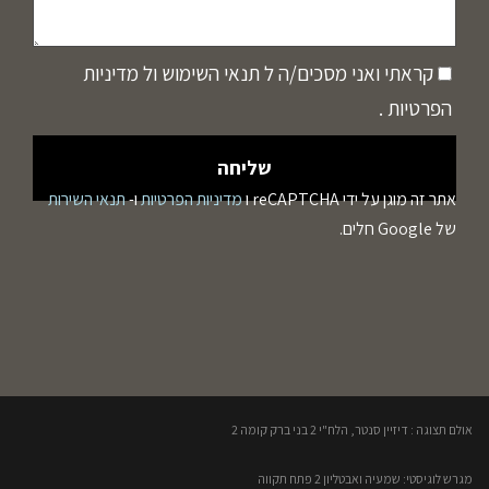
קראתי ואני מסכים/ה ל
תנאי השימוש
ול
מדיניות
הפרטיות
.
אתר זה מוגן על ידי reCAPTCHA ו
מדיניות הפרטיות
ו-
תנאי השירות
של Google חלים.
אולם תצוגה : דיזיין סנטר, הלח"י 2 בני ברק קומה 2​
מגרש לוגיסטי: שמעיה ואבטליון 2 פתח תקווה