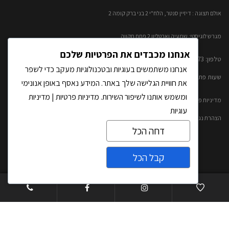
אולם תצוגה : דיזיין סנטר, הלח"י 2 בני ברק קומה 2​
מגרש לוגיסטי: שמעיה ואבטליון 2 פתח תקווה
אנחנו מכבדים את הפרטיות שלכם
טלפון: 0777299873​
אנחנו משתמשים בעוגיות ובטכנולוגיות מעקב כדי לשפר
שעות פתיחה: א'-ה' 20:00 – 10:00​​ שישי- 09:30-13:00
את חוויית הגלישה שלך באתר. המידע נאסף באופן אנונימי
ומשמש אותנו לשיפור השירות.
מדיניות פרטיות
|
מדיניות
מדיניות פרטיות ותנאי שימוש
עוגיות
הצהרת נגישות
דחה הכל
ראשי
קבל הכל
אודותינו
צרו קשר
קטלוג אבנים טבעיות
Open
פרויקטים
chaty
אדריכלים ומעצבי פנים