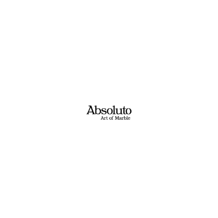
בלק סטון
גריצ'ו ארבסקטו
₪
0.00
₪
0.00