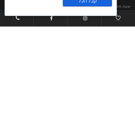
קבל הכל
שעות פתיחה: א'-ה' 20:00 – 10:00​​ שישי- 09:30-13:00
צרו קשר
מדיניות פרטיות ותנאי שימוש
Open
הצהרת נגישות
chaty
ראשי
אודותינו
קטלוג אבנים טבעיות
פרויקטים
אדריכלים ומעצבי פנים
ATO – פסיפס אבן טבעית
עבודות אומנות באבן
חנות