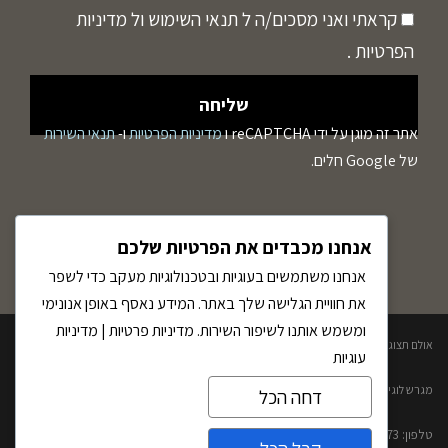
קראתי ואני מסכים/ה ל
תנאי השימוש
ול
מדיניות
הפרטיות
.
אתר זה מוגן על ידי reCAPTCHA ו
מדיניות הפרטיות
ו-
תנאי השירות
של Google חלים.
אנחנו מכבדים את הפרטיות שלכם
אנחנו משתמשים בעוגיות ובטכנולוגיות מעקב כדי לשפר
את חוויית הגלישה שלך באתר. המידע נאסף באופן אנונימי
ומשמש אותנו לשיפור השירות.
מדיניות פרטיות
|
מדיניות
אולם תצוגה : דיזיין סנטר, הלח"י 2 בני ברק קומה 2​
עוגיות
מגרש לוגיסטי: שמעיה ואבטליון 2 פתח תקווה
דחה הכל
טלפון: 0777299873​