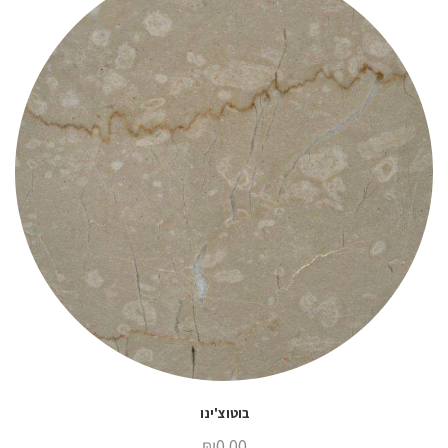
בוטוצ'ינו
₪
0.00