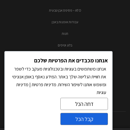
ATO – פסיפס אבן טבעית
עבודות אומנות באבן
חנות
בלוג וטיפים
צור קשר
אנחנו מכבדים את הפרטיות שלכם
אנחנו משתמשים בעוגיות ובטכנולוגיות מעקב כדי לשפר
את חוויית הגלישה שלך באתר. המידע נאסף באופן אנונימי
ומשמש אותנו לשיפור השירות.
מדיניות פרטיות
|
מדיניות
עוגיות
דחה הכל
קבל הכל
כל הזכויות שמורות לאבסולוטו בע"מ |
בניית אתרים
על-ידי THM
צרו קשר