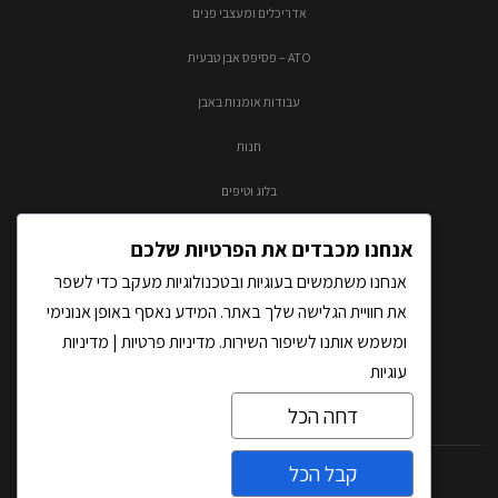
אדריכלים ומעצבי פנים
ATO – פסיפס אבן טבעית
עבודות אומנות באבן
חנות
בלוג וטיפים
צור קשר
אנחנו מכבדים את הפרטיות שלכם
אנחנו משתמשים בעוגיות ובטכנולוגיות מעקב כדי לשפר
את חוויית הגלישה שלך באתר. המידע נאסף באופן אנונימי
ומשמש אותנו לשיפור השירות.
מדיניות פרטיות
|
מדיניות
עוגיות
דחה הכל
קבל הכל
כל הזכויות שמורות לאבסולוטו בע"מ |
בניית אתרים
על-ידי THM