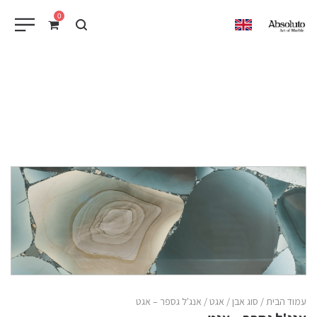
0
EN
עמוד הבית
/
סוג אבן
/
אגט
/ אנג'ל גספר – אגט