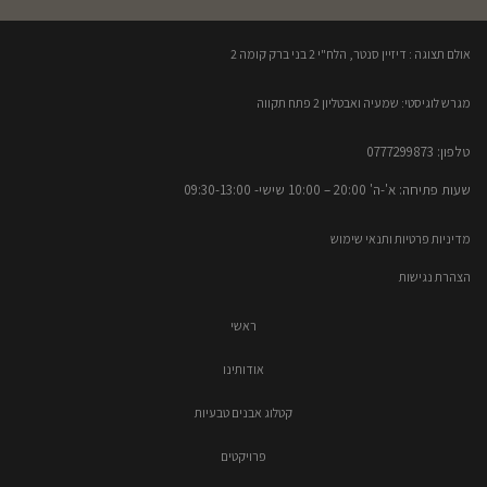
אולם תצוגה : דיזיין סנטר, הלח"י 2 בני ברק קומה 2​
מגרש לוגיסטי: שמעיה ואבטליון 2 פתח תקווה
טלפון: 0777299873​
שעות פתיחה: א'-ה' 20:00 – 10:00​​ שישי- 09:30-13:00
מדיניות פרטיות ותנאי שימוש
הצהרת נגישות
ראשי
אודותינו
קטלוג אבנים טבעיות
פרויקטים