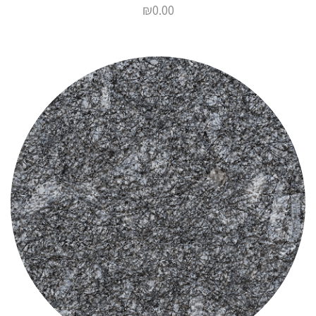
₪
0.00