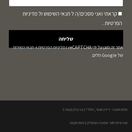
קראתי ואני מסכים/ה ל
תנאי השימוש
ול
מדיניות
הפרטיות
.
אתר זה מוגן על ידי reCAPTCHA ו
מדיניות הפרטיות
ו-
תנאי השירות
של Google חלים.
אולם תצוגה : דיזיין סנטר, הלח"י 2 בני ברק קומה 2​
מגרש לוגיסטי: שמעיה ואבטליון 2 פתח תקווה