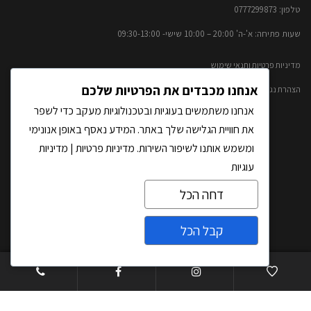
טלפון: 0777299873​
שעות פתיחה: א'-ה' 20:00 – 10:00​​ שישי- 09:30-13:00
מדיניות פרטיות ותנאי שימוש
אנחנו מכבדים את הפרטיות שלכם
הצהרת נגישות
אנחנו משתמשים בעוגיות ובטכנולוגיות מעקב כדי לשפר
ראשי
את חוויית הגלישה שלך באתר. המידע נאסף באופן אנונימי
ומשמש אותנו לשיפור השירות.
מדיניות פרטיות
|
מדיניות
אודותינו
עוגיות
קטלוג אבנים טבעיות
דחה הכל
פרויקטים
קבל הכל
אדריכלים ומעצבי פנים
צרו קשר
ATO – פסיפס אבן טבעית
Open
עבודות אומנות באבן
chaty