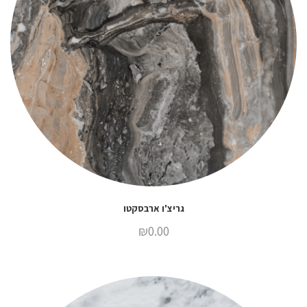
גריצ'ו ארבסקטו
₪
0.00