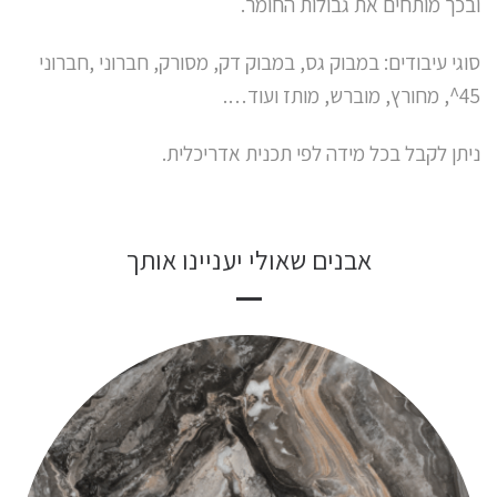
ובכך מותחים את גבולות החומר.
סוגי עיבודים: במבוק גס, במבוק דק, מסורק, חברוני ,חברוני
45^, מחורץ, מוברש, מותז ועוד….
ניתן לקבל בכל מידה לפי תכנית אדריכלית.
אבנים שאולי יעניינו אותך