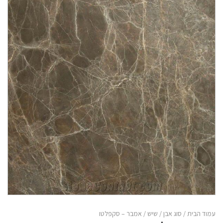
עמוד הבית
/
סוג אבן
/
שיש
/ אמבר – סקפלטו