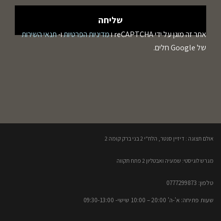
אתר זה מוגן על ידי reCAPTCHA ו
מדיניות הפרטיות
ו-
תנאי השירות
של Google חלים.
אולם תצוגה : דיזיין סנטר, הלח"י 2 בני ברק קומה 2​
מגרש לוגיסטי: שמעיה ואבטליון 2 פתח תקווה
טלפון: 0777299873​
שעות פתיחה: א'-ה' 20:00 – 10:00​​ שישי- 09:30-13:00