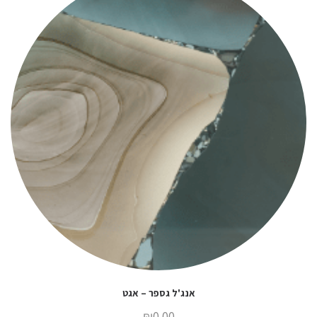
אנג'ל גספר – אגט
₪
0.00