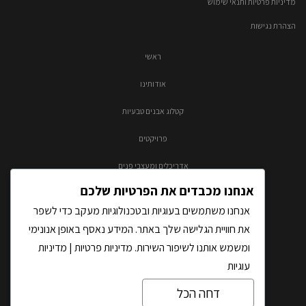
מדיניות פרטיות ותנאי שימוש
הצהרת נגישות
ראשי
אודותינו
קטלוג אבנים טבעיות
פרויקטים
אדריכלים ומעצבי פנים
אנחנו מכבדים את הפרטיות שלכם
ATO – פסיפס אבן טבעית
אנחנו משתמשים בעוגיות ובטכנולוגיות מעקב כדי לשפר
עבודות אומנות באבן
את חוויית הגלישה שלך באתר. המידע נאסף באופן אנונימי
ומשמש אותנו לשיפור השירות.
מדיניות פרטיות
|
מדיניות
חנות
עוגיות
בלוג וטיפים
דחה הכל
צור קשר