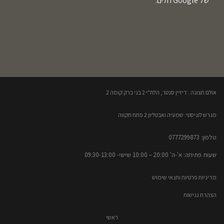
של Google חלים.
אולם תצוגה : דיזיין סנטר, הלח"י 2 בני ברק קומה 2​
מגרש לוגיסטי: שמעיה ואבטליון 2 פתח תקווה
טלפון: 0777299873​
שעות פתיחה: א'-ה' 20:00 – 10:00​​ שישי- 09:30-13:00
מדיניות פרטיות ותנאי שימוש
הצהרת נגישות
ראשי