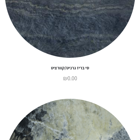
סי בריז גרניט/קוורציט
₪
0.00