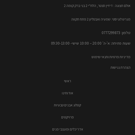
אולם תצוגה : דיזיין סנטר, הלח"י 2 בני ברק קומה 2​
מגרש לוגיסטי: שמעיה ואבטליון 2 פתח תקווה
טלפון: 0777299873​
שעות פתיחה: א'-ה' 20:00 – 10:00​​ שישי- 09:30-13:00
מדיניות פרטיות ותנאי שימוש
הצהרת נגישות
ראשי
אודותינו
קטלוג אבנים טבעיות
פרויקטים
אדריכלים ומעצבי פנים