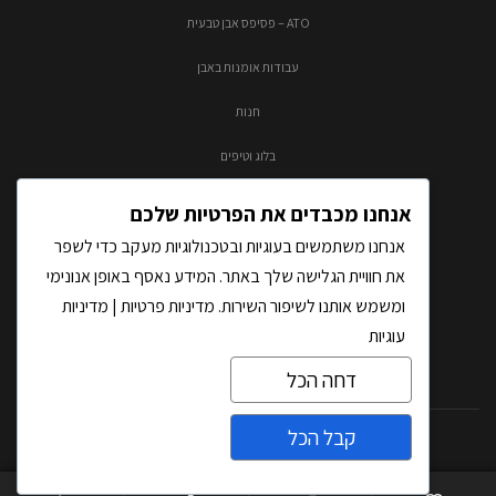
ATO – פסיפס אבן טבעית
עבודות אומנות באבן
חנות
בלוג וטיפים
צור קשר
אנחנו מכבדים את הפרטיות שלכם
אנחנו משתמשים בעוגיות ובטכנולוגיות מעקב כדי לשפר
את חוויית הגלישה שלך באתר. המידע נאסף באופן אנונימי
ומשמש אותנו לשיפור השירות.
מדיניות פרטיות
|
מדיניות
עוגיות
דחה הכל
קבל הכל
כל הזכויות שמורות לאבסולוטו בע"מ |
בניית אתרים
על-ידי THM
צרו קשר