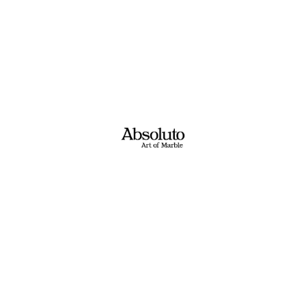
ם? מעצבים? בונים? משפצים?​
ת בקשתכם ונציג יחזור אליכם בשעות הפעילות!
טלפון: