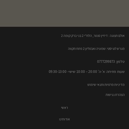
אולם תצוגה : דיזיין סנטר, הלח"י 2 בני ברק קומה 2​
מגרש לוגיסטי: שמעיה ואבטליון 2 פתח תקווה
טלפון: 0777299873​
שעות פתיחה: א'-ה' 20:00 – 10:00​​ שישי- 09:30-13:00
מדיניות פרטיות ותנאי שימוש
הצהרת נגישות
ראשי
אודותינו