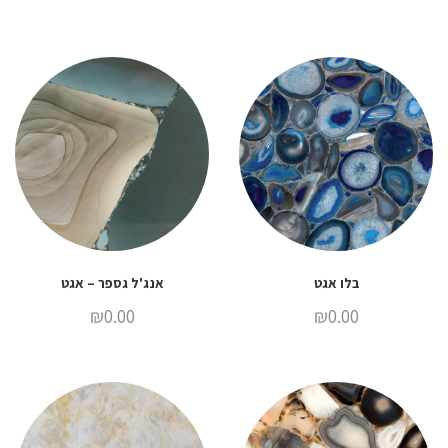
בלו אגט
אנג'ל גספר – אגט
₪
0.00
₪
0.00