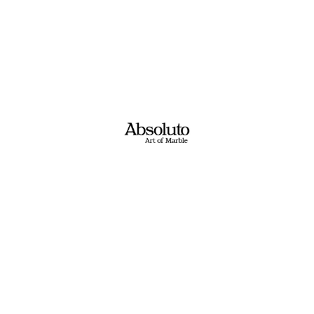
ם? מעצבים? בונים? משפצים?​
ת בקשתכם ונציג יחזור אליכם בשעות הפעילות!
טלפון: