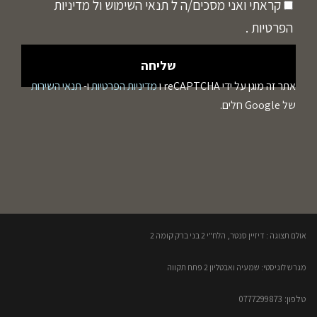
קראתי ואני מסכים/ה ל
תנאי השימוש
ול
מדיניות
הפרטיות
.
אתר זה מוגן על ידי reCAPTCHA ו
מדיניות הפרטיות
ו-
תנאי השירות
של Google חלים.
אולם תצוגה : דיזיין סנטר, הלח"י 2 בני ברק קומה 2​
מגרש לוגיסטי: שמעיה ואבטליון 2 פתח תקווה
טלפון: 0777299873​