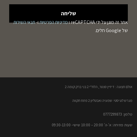
אתר זה מוגן על ידי reCAPTCHA ו
מדיניות הפרטיות
ו-
תנאי השירות
של Google חלים.
אולם תצוגה : דיזיין סנטר, הלח"י 2 בני ברק קומה 2​
מגרש לוגיסטי: שמעיה ואבטליון 2 פתח תקווה
טלפון: 0777299873​
שעות פתיחה: א'-ה' 20:00 – 10:00​​ שישי- 09:30-13:00