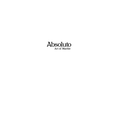
ם? מעצבים? בונים? משפצים?​
ת בקשתכם ונציג יחזור אליכם בשעות הפעילות!
טלפון:
 מסכים/ה ל
תנאי השימוש
ול
מדיניות הפרטיות
.