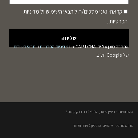
קראתי ואני מסכים/ה ל
תנאי השימוש
ול
מדיניות
הפרטיות
.
אתר זה מוגן על ידי reCAPTCHA ו
מדיניות הפרטיות
ו-
תנאי השירות
של Google חלים.
אולם תצוגה : דיזיין סנטר, הלח"י 2 בני ברק קומה 2​
מגרש לוגיסטי: שמעיה ואבטליון 2 פתח תקווה