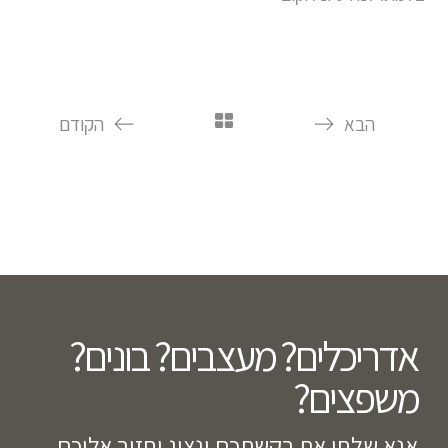
הבא
הקודם
אדריכלים? מעצבים? בונים?
משפצים?​
אנא שלחו את בקשתכם ונציג יחזור אליכם