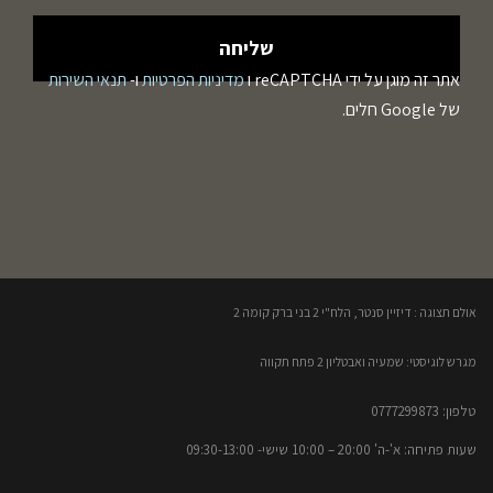
אתר זה מוגן על ידי reCAPTCHA ו
מדיניות הפרטיות
ו-
תנאי השירות
של Google חלים.
אולם תצוגה : דיזיין סנטר, הלח"י 2 בני ברק קומה 2​
מגרש לוגיסטי: שמעיה ואבטליון 2 פתח תקווה
טלפון: 0777299873​
שעות פתיחה: א'-ה' 20:00 – 10:00​​ שישי- 09:30-13:00