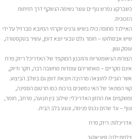
כשברקע נפרש נוף ים עוצר נשימה הנשקף דרך חזיתות
הזכוכית.
האיילנד מחופה כולו בשיש גרניט יוקרתי המיובא מברזיל על ידי
שיש אבסולוטו – חומר גלם טבעי יוצא דופן, עשיר בטקסטורה,
עומק וגוון.
הצורות הגיאומטריות והתכנון המוקפד של האדריכל ריזק פרח
אינם מקריים – מאחוריהם עומדות מחשבה רבה, חקר ודיוק,
אשר הובילו לתוצאה מרהיבה ויוצאת דופן גם בשלב הביצוע.
קווי המתאר של האי נמשכים ברכות כמו חרטום הספינה,
ומשקפים את החזון האדריכלי: שילוב בין תנועה, מרחב, חומר,
ונוף – עד שהים נכנס פנימה, ונוגע בלב הבית.
אדריכלות: ריזק פרח
צלמת:ילנה סיוניאקוב