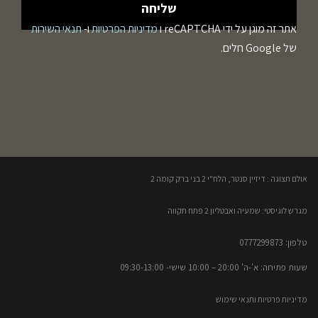
אתר זה מוגן על ידי reCAPTCHA ו
מדיניות הפרטיות
ו-
תנאי השירות
של Google חלים.
אולם תצוגה : דיזיין סנטר, הלח"י 2 בני ברק קומה 2​
מגרש לוגיסטי: שמעיה ואבטליון 2 פתח תקווה
טלפון: 0777299873​
שעות פתיחה: א'-ה' 20:00 – 10:00​​ שישי- 09:30-13:00
מדיניות פרטיות ותנאי שימוש