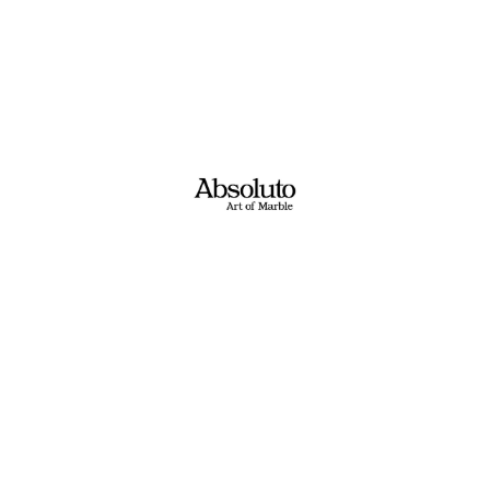
ם? מעצבים? בונים? משפצים?​
ת בקשתכם ונציג יחזור אליכם בשעות הפעילות!
טלפון: