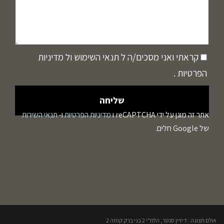
קראתי ואני מסכים/ה ל
תנאי השימוש
ול
מדיניות
הפרטיות
.
אתר זה מוגן על ידי reCAPTCHA ו
מדיניות הפרטיות
ו-
תנאי השירות
של Google חלים.
אולם תצוגה : דיזיין סנטר, הלח"י 2 בני ברק קומה 2​