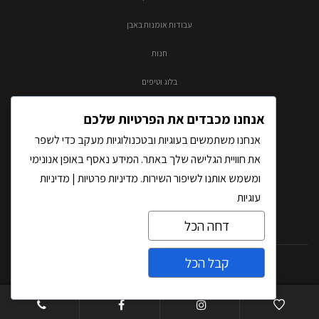
עבודות אומנות באבן
חנות
בלוג וטיפים
צור קשר
אנחנו מכבדים את הפרטיות שלכם
אנחנו משתמשים בעוגיות ובטכנולוגיות מעקב כדי לשפר
את חוויית הגלישה שלך באתר. המידע נאסף באופן אנונימי
ומשמש אותנו לשיפור השירות.
מדיניות פרטיות
|
מדיניות
עוגיות
דחה הכל
קבל הכל
כל הזכויות שמורות לאבסולוטו בע"מ |
בניית אתרים
על-ידי THM
צרו קשר
Open