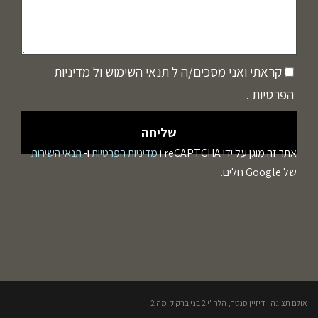
קראתי ואני מסכים/ה ל
תנאי השימוש
ול
מדיניות
הפרטיות
.
אתר זה מוגן על ידי reCAPTCHA ו
מדיניות הפרטיות
ו-
תנאי השירות
של Google חלים.
אולם תצוגה : דיזיין סנטר, הלח"י 2 בני ברק קומה 2​